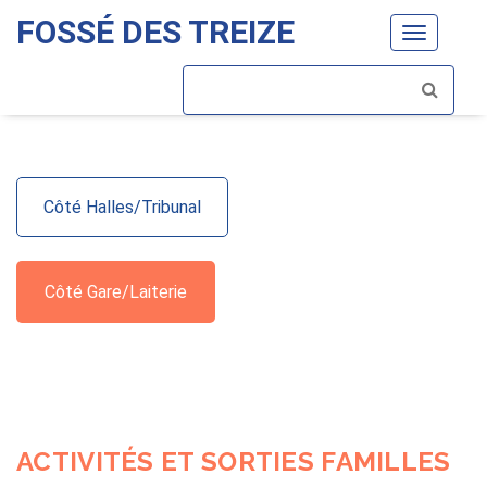
FOSSÉ DES TREIZE
Toggle
navigatio
Côté Halles/Tribunal
Côté Gare/Laiterie
ACTIVITÉS ET SORTIES FAMILLES