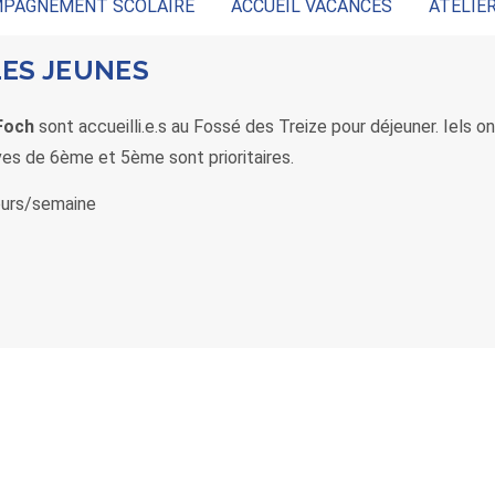
PAGNEMENT SCOLAIRE
ACCUEIL VACANCES
ATELIE
LES JEUNES
Foch
sont accueilli.e.s au Fossé des Treize pour déjeuner. Iels 
ves de 6ème et 5ème sont prioritaires.
jours/semaine