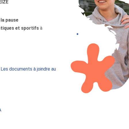
EIZE
 la pause
stiques et sportifs
à
>
Les documents à joindre au
A