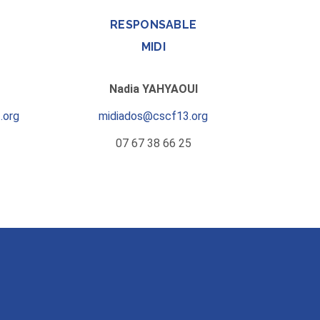
RESPONSABLE
MIDI
Nadia YAHYAOUI
.org
midiados@cscf13.org
07 67 38 66 25